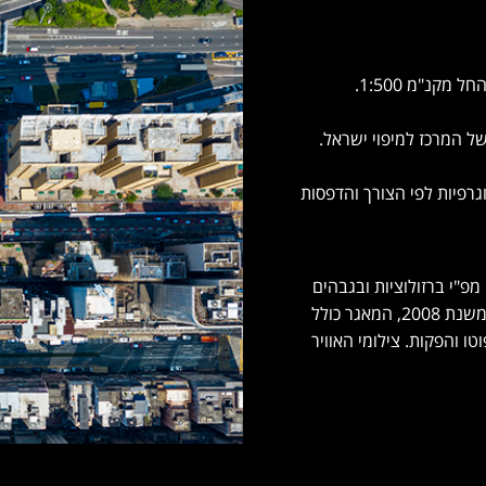
קנ"מ 1:500.
ל המרכז למיפוי ישראל.
רפיות לפי הצורך והדפסות
פ"י ברזולוציות ובגבהים
שונים. לסאייטויז'ן מקבוצת זייד גאומפ מאגר של צילומים אנכיים משנת 2008, המאגר כולל
ו והפקות. צילומי האוויר