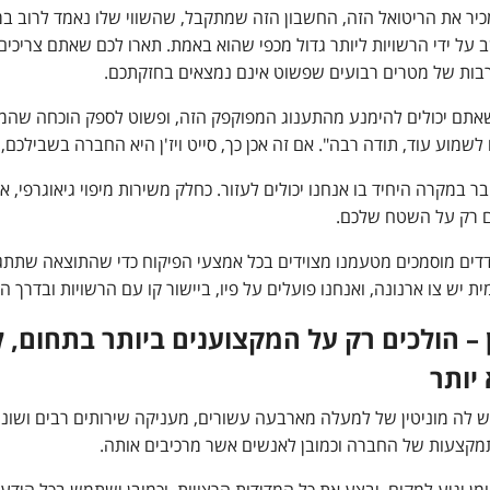
כיר את הריטואל הזה, החשבון הזה שמתקבל, שהשווי שלו נאמד לרוב ב
על ידי הרשויות ליותר גדול מכפי שהוא באמת. תארו לכם שאתם צריכי
בות של מטרים רבועים שפשוט אינם נמצאים בחזקתכם.
שאתם יכולים להימנע מהתענוג המפוקפק הזה, ופשוט לספק הוכחה שהמט
שמוע עוד, תודה רבה". אם זה אכן כך, סייט ויז'ן היא החברה בשבילכם
בר במקרה היחיד בו אנחנו יכולים לעזור. כחלק משירות מיפוי גיאוגרפי, א
רק על השטח שלכם.
ודדים מוסמכים מטעמנו מצוידים בכל אמצעי הפיקוח כדי שהתוצאה שתתג
ת יש צו ארנונה, ואנחנו פועלים על פיו, ביישור קו עם הרשויות ובדרך 
ן – הולכים רק על המקצוענים ביותר בתחום, 
יותר
 לה מוניטין של למעלה מארבעה עשורים, מעניקה שירותים רבים ושוני
מקצעות של החברה וכמובן לאנשים אשר מרכיבים אותה.