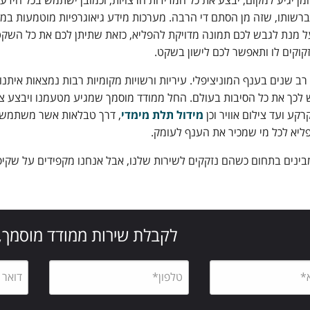
ומן יגיע למקום, יבצע את כל המדידות הרצויות, וכמובן ישתמש בכל הידע
רשותו, שזה מן הסתם די הרבה. מערכות מידע גיאוגרפיות מוטמעות במ
ל מנת לגבש לכם תמונה מדויקת להפליא, כזאת שתיתן לכם את כל השק
וקים לו ותאפשר לכם לישון בשקט.
ן רב שנים בענף המוניציפלי. עיריות ורשויות מקומיות רבות נמצאות איתנו
ש לכך את כל הסיבות בעולם. החל ממודד מוסמך שמגיע מטעמנו ויבצע צי
קע ועד צילום אוויר וכן
מידול תלת מימדי
, דרך טבלאות אשר משתמשים 
פליא לכל מי שמכיר את הענף לעומק.
מבינים בתחום כשהם נזקקים לשירות שלנו, אבל אנחנו מקפידים על שקיפות
לקבלת שירות ממודד מוסמך,