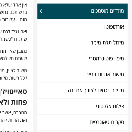
אין אחד שלא מ
מודדים מוסמכים
ברשותכם נחשב 
מזה – עשרות ר
אורתופוטו
ואם נגיד לכם 
שתגידו "נשמח ל
מידול תלת מימד
כמובן שאין מדו
מיפוי פוטוגרמטרי
שאתם משלמים 
חשוב לציין, מ
חישוב אגרות בנייה
לכל רשות מקומי
מדידת נכסים לצורך ארנונה
סאייטויז'
פחות ולא 
צילום אלכסוני
החברה, אשר יש
זאת הודות להת
סקרים גיאוגרפים