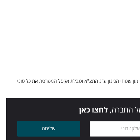
לויות של יציאה לשטח. התוצר הנמסר ללקוח הוא קובץ PDF שכולל סימון שטחי הגינון ע"ג התצ"א וטבלת אקסל המפרטת את כל סוגי
ל החברה,
לחצו כאן