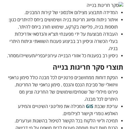
המדידה תתבצע מצילום אלכסוני של קירות המבנים.
איתור ניתוח וסיווג חריגות בניה ושימושים ביחס להיתרים כגון:
תוספות בניה, פלישה בקרקע, שימוש חורג ביחס להיתר.
העבודה מבוצעת על ידי מפענחי תצ"א והנדסאי אדריכלות
בעלי הכשרה וניסיון רב בביצוע פענוח השוואתי וניתוח היתרי
בניה.
ניסיון רב בפענוח כל אזורי הבנייה עירוני/כפרי/תעשייה/מסחר.
תוצרי סקר חריגות בנייה
הפקת דוחות ממחושבים פרטניים לכל מבנה כולל סימון גראפי
וויזואלי של סביבת הנכס והנכס . סימון גראפי של החריגות.
פירוט מילולי של שטחים/שימושים של החריגה וציון מס
היתרים לכל מבנה.
עריכת שכבת
GIS
המכילה את פוליגוני השינויים והמידע
האלפא נומרי וקישור לצילומים.
תמיכה וליווי הלקוח בכל הקשור לטיפול בהשגות וערערים.
הכנת חוות דעת מומחה פענוח לבית משפט על פי דרישה.