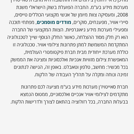
מהיכן כדאי להזמין צילומים אלו והתשובה היא מחברת סאייטויז'ן
מערכות מידע בע"מ. החברה הפועלת בשוק הישראלי משנת
2008, ומעסיקה צוות מיומן של אנשי מקצועי הכוללים טייסים,
סיירי אוויר, מפענחים, סוקרים,
מודדים מוסמכים
, מפתחי תוכנה
ומפעילי מערכות מידע גיאוגרפיות. הצוות המקצועי של החברה
הוא רק חלק מסוד ההצלחה, כאשר החלק הנוסף שייך לטכנולוגיה
המתקדמת המשמשת למתן פתרונות צילומי אוויר. טכנולוגיה זו
כוללת מערכת ייחודית מבית חברת פיקטומטרי העולמית,
המאפשרת צילום מזוויות אנכיות ואלכסוניות ומציגה את הממשק
בכל מכשיר: מחשב, טלפון וטאבלט. באופן זה, הגישה לנתונים
זמינה ונוחה ומקלה על תהליך העבודה של הלקוח.
חברת סאייטויז'ן מערכות מידע בע"מ מציעה לכם פתרונות
מתקדמים לצילומי אוויר אנכיים ואלכסוניים, ממטוס הנמצא
בבעלות החברה, בכל רזולוציה בהתאם לצורך ולדרישות הלקוח.