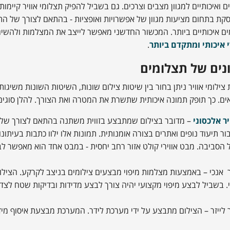
ם ואיכותיים למגוון מצבים וצרכים. גם בשביל להפיק תצלומי אוויר קיימו
קת בתחום מציעות מגוון של אפשרויות ואופציות - בהתאם לצורך של 
ם איכותיים ביותר. המכשור החדשני מאפשר לייצב את המצלמות ולהשיג תצ
י איכותי ומתקדם ביותר
.
נים של תצלומים
 צילומי אוויר ניתן בחור בין שיטות צילום שונות, השיטות השונות משי
ם. כך תופק תמונה איכותית שתשרת את המטרה ואת הצורך. להלן סוגים 
יר אלכסוני
– מדובר בצילום שמתבצע בזווית משתנה בהתאם לצורך של הפ
ור תיעוד נופים ואתרים בצורה אומנותית. תמונות אלו ילוו כתבות בעיתונ
הסביבה. מבט אווירי קולט אזור רחב יחסית - במבט אחד הוא מאפשר לבחו
יר אנכי – באמצעות מצלמות מיפוי מבצעים צילומים בניצב לקרקע. הצילו
. בשביל לבצע מיפוי מקצועי יהיה צורך לבצע מדידות ובדיקות שטח לצד
יר לייזר – הצילום מתבצע על ידי מערכת לידר. המערכת מבצעת איסוף מ