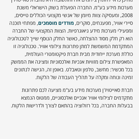
מהיכן כדאי להזמין צילומים אלו והתשובה היא מחברת סאייטויז'ן
מערכות מידע בע"מ. החברה הפועלת בשוק הישראלי משנת
2008, ומעסיקה צוות מיומן של אנשי מקצועי הכוללים טייסים,
סיירי אוויר, מפענחים, סוקרים,
מודדים מוסמכים
, מפתחי תוכנה
ומפעילי מערכות מידע גיאוגרפיות. הצוות המקצועי של החברה
הוא רק חלק מסוד ההצלחה, כאשר החלק הנוסף שייך לטכנולוגיה
המתקדמת המשמשת למתן פתרונות צילומי אוויר. טכנולוגיה זו
כוללת מערכת ייחודית מבית חברת פיקטומטרי העולמית,
המאפשרת צילום מזוויות אנכיות ואלכסוניות ומציגה את הממשק
בכל מכשיר: מחשב, טלפון וטאבלט. באופן זה, הגישה לנתונים
זמינה ונוחה ומקלה על תהליך העבודה של הלקוח.
חברת סאייטויז'ן מערכות מידע בע"מ מציעה לכם פתרונות
מתקדמים לצילומי אוויר אנכיים ואלכסוניים, ממטוס הנמצא
בבעלות החברה, בכל רזולוציה בהתאם לצורך ולדרישות הלקוח.