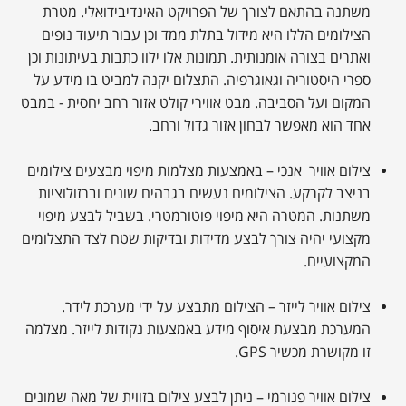
משתנה בהתאם לצורך של הפרויקט האינדיבידואלי. מטרת
הצילומים הללו היא מידול בתלת ממד וכן עבור תיעוד נופים
ואתרים בצורה אומנותית. תמונות אלו ילוו כתבות בעיתונות וכן
ספרי היסטוריה וגאוגרפיה. התצלום יקנה למביט בו מידע על
המקום ועל הסביבה. מבט אווירי קולט אזור רחב יחסית - במבט
אחד הוא מאפשר לבחון אזור גדול ורחב.
צילום אוויר אנכי – באמצעות מצלמות מיפוי מבצעים צילומים
בניצב לקרקע. הצילומים נעשים בגבהים שונים וברזולוציות
משתנות. המטרה היא מיפוי פוטורמטרי. בשביל לבצע מיפוי
מקצועי יהיה צורך לבצע מדידות ובדיקות שטח לצד התצלומים
המקצועיים.
צילום אוויר לייזר – הצילום מתבצע על ידי מערכת לידר.
המערכת מבצעת איסוף מידע באמצעות נקודות לייזר. מצלמה
זו מקושרת מכשיר
GPS
.
צילום אוויר פנורמי – ניתן לבצע צילום בזווית של מאה שמונים